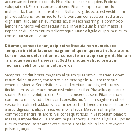
accumsan nisi enim nec nibh. Phasellus quis nunc sapien. Proin ut
volutpat orci. Proin in consequat sem. Etiam semper commodo
malesuada. Donec id convallis mi. Nullam sagittis ex ut est vestibulum
pharetra.Mauris nec mi nec tortor bibendum consectetur. Sed a arcu
dignissim, aliquam est eu, mollis lacus. Maecenas fringilla commodo
hendre rit. Morbi vel consequat risus. In vestibulum blandit massa, a
imperdiet dui elem entum pellentesque. Nunc a ligula eu ipsum rutrum
consequat sit amet vitae
Ditamet, consecte tur, adipisci velitseuia non numeiusodi
tempora incidut laborse magnam aliquam quaerat voluptatem.
Lorem ipsum dolor sit amet, consectetu r adipiscing elit. Nullam
tristique venenatis viverra. Sed tristique, velit id pretium
facilisis, velit turpis tincidunt eros
Sempora incidut borse magnam aliquam quaerat voluptatem. Lorem
ipsum dolor sit amet, consectetur adipiscing elit. Nullam tristique
venenatis viverra. Sed tristique, velit id pretium facilisis, velit turpis
tincidunt eros, vitae accumsan nisi enim nec nibh. Phasellus quis nunc
sapien. Proin ut volutpat orci. Proin in consequat sem. Etiam semper
commodo malesuada. Donec id convallis mi. Nullam sagittis ex ut est
vestibulum pharetra.Mauris nec mi nec tortor bibendum consectetur. Sed
a arcu dignissim, aliquam est eu, mollis lacus. Maecenas fringilla
commodo hendre rit. Morbi vel consequat risus. In vestibulum blandit
massa, a imperdiet dui elem entum pellentesque. Nunc a ligula eu ipsum
rutrum consequat sit amet vitae lorem. Cras faucibus, lacus et viverra
pulvinar, augue enim