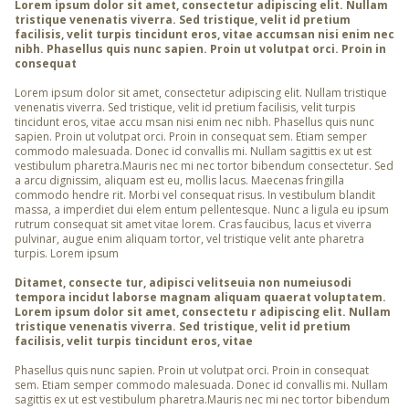
Lorem ipsum dolor sit amet, consectetur adipiscing elit. Nullam
tristique venenatis viverra. Sed tristique, velit id pretium
facilisis, velit turpis tincidunt eros, vitae accumsan nisi enim nec
nibh. Phasellus quis nunc sapien. Proin ut volutpat orci. Proin in
consequat
Lorem ipsum dolor sit amet, consectetur adipiscing elit. Nullam tristique
venenatis viverra. Sed tristique, velit id pretium facilisis, velit turpis
tincidunt eros, vitae accu msan nisi enim nec nibh. Phasellus quis nunc
sapien. Proin ut volutpat orci. Proin in consequat sem. Etiam semper
commodo malesuada. Donec id convallis mi. Nullam sagittis ex ut est
vestibulum pharetra.Mauris nec mi nec tortor bibendum consectetur. Sed
a arcu dignissim, aliquam est eu, mollis lacus. Maecenas fringilla
commodo hendre rit. Morbi vel consequat risus. In vestibulum blandit
massa, a imperdiet dui elem entum pellentesque. Nunc a ligula eu ipsum
rutrum consequat sit amet vitae lorem. Cras faucibus, lacus et viverra
pulvinar, augue enim aliquam tortor, vel tristique velit ante pharetra
turpis. Lorem ipsum
Ditamet, consecte tur, adipisci velitseuia non numeiusodi
tempora incidut laborse magnam aliquam quaerat voluptatem.
Lorem ipsum dolor sit amet, consectetu r adipiscing elit. Nullam
tristique venenatis viverra. Sed tristique, velit id pretium
facilisis, velit turpis tincidunt eros, vitae
Phasellus quis nunc sapien. Proin ut volutpat orci. Proin in consequat
sem. Etiam semper commodo malesuada. Donec id convallis mi. Nullam
sagittis ex ut est vestibulum pharetra.Mauris nec mi nec tortor bibendum