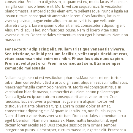
consectetur. Sed a arcu dignissim, aliquam est eu, mollis lacus. Maecenas
fringilla commodo hendre rit. Morbi vel con sequat risus. In vestibulum
blandit massa, a imperdiet dui elem entum pellentesque. Nunc a ligula eu
ipsum rutrum consequat sit amet vitae lorem. Cras faucibus, lacus et
viverra pulvinar, augue enim aliquam tortor, vel tristique velit ante
pharetra turpis. Lorem ipsum dolor sit amet, consectetur adipiscing elit.
Aliquam id iaculis leo, non faucibus ipsum. Nam id libero vitae risus
viverra dictum. Donec sodales elementum arcu eget bibendum. Nam non
massa ex.
Fonsectetur adipiscing elit. Nullam tristique venenatis viverra.
Sed tristique, velit id pretium facilisis, velit turpis tincidunt eros,
vitae accumsan nisi enim nec nibh. Phasellus quis nunc sapien.
Proin ut volutpat orci. Proin in consequat sem. Etiam semper
commodo malesuada
Nullam sagittis ex ut est vestibulum pharetra.Mauris nec mi nec tortor
bibendum consectetur. Sed a arcu dignissim, aliquam est eu, mollis lacus.
Maecenas fringilla commodo hendre rit. Morbi vel consequat risus. In
vestibulum blandit massa, a imperdiet dui elem entum pellentesque.
Nunc a ligula eu ipsum rutrum consequat sit amet vitae lorem. Cras
faucibus, lacus et viverra pulvinar, augue enim aliquam tortor, vel
tristique velit ante pharetra turpis. Lorem ipsum dolor sit amet,
consectetur adipiscing elit. Aliquam id iaculis leo, non faucibus ipsum.
Nam id libero vitae risus viverra dictum. Donec sodales elementum arcu
eget bibendum. Nam non massa ex. Nunc mattis tincidunt nisl, eget
dictum lorem iaculis sed. Duis congue suscipit sem ornare semper.
Integer non purus ullamcorper, rutrum massa in, egestas elit. Praesent a