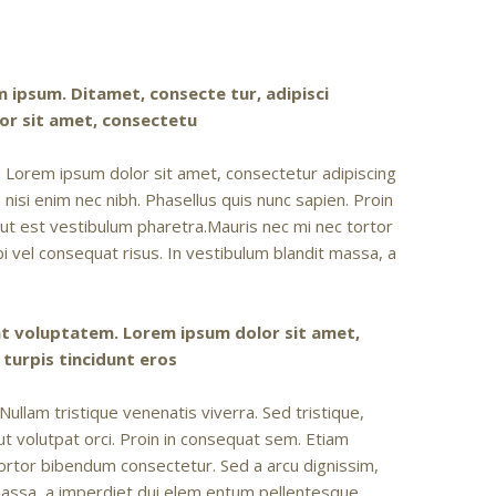
ipsum. Ditamet, consecte tur, adipisci
or sit amet, consectetu
 Lorem ipsum dolor sit amet, consectetur adipiscing
an nisi enim nec nibh. Phasellus quis nunc sapien. Proin
ut est vestibulum pharetra.Mauris nec mi nec tortor
i vel consequat risus. In vestibulum blandit massa, a
at voluptatem. Lorem ipsum dolor sit amet,
t turpis tincidunt eros
llam tristique venenatis viverra. Sed tristique,
n ut volutpat orci. Proin in consequat sem. Etiam
ortor bibendum consectetur. Sed a arcu dignissim,
 massa, a imperdiet dui elem entum pellentesque.