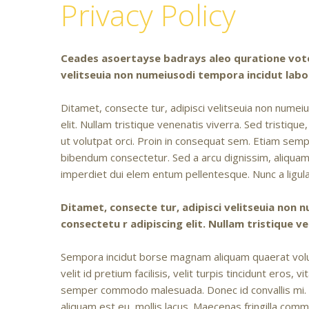
Privacy Policy
Ceades asoertayse badrays aleo quratione vote
velitseuia non numeiusodi tempora incidut la
Ditamet, consecte tur, adipisci velitseuia non num
elit. Nullam tristique venenatis viverra. Sed tristique,
ut volutpat orci. Proin in consequat sem. Etiam sem
bibendum consectetur. Sed a arcu dignissim, aliquam 
imperdiet dui elem entum pellentesque. Nunc a ligul
Ditamet, consecte tur, adipisci velitseuia no
consectetu r adipiscing elit. Nullam tristique ven
Sempora incidut borse magnam aliquam quaerat volupt
velit id pretium facilisis, velit turpis tincidunt eros
semper commodo malesuada. Donec id convallis mi. Nu
aliquam est eu, mollis lacus. Maecenas fringilla com