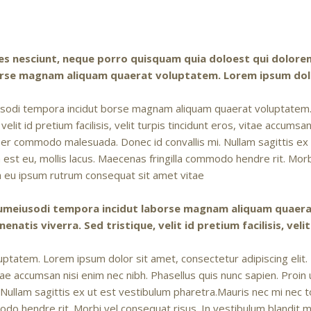
s nesciunt, neque porro quisquam quia doloest qui dolorem 
borse magnam aliquam quaerat voluptatem. Lorem ipsum dol
eiusodi tempora incidut borse magnam aliquam quaerat voluptatem.
 velit id pretium facilisis, velit turpis tincidunt eros, vitae accums
per commodo malesuada. Donec id convallis mi. Nullam sagittis ex 
est eu, mollis lacus. Maecenas fringilla commodo hendre rit. Morb
a eu ipsum rutrum consequat sit amet vitae
n numeiusodi tempora incidut laborse magnam aliquam quaer
enatis viverra. Sed tristique, velit id pretium facilisis, veli
atem. Lorem ipsum dolor sit amet, consectetur adipiscing elit. Nu
, vitae accumsan nisi enim nec nibh. Phasellus quis nunc sapien. Proi
llam sagittis ex ut est vestibulum pharetra.Mauris nec mi nec t
modo hendre rit. Morbi vel consequat risus. In vestibulum blandit