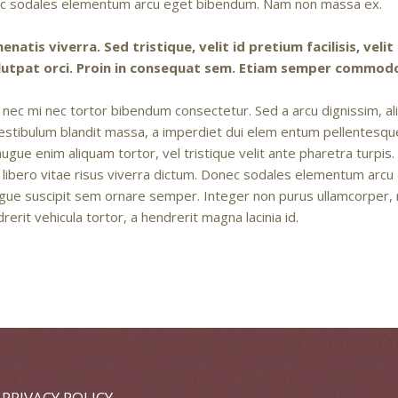
onec sodales elementum arcu eget bibendum. Nam non massa ex.
natis viverra. Sed tristique, velit id pretium facilisis, veli
 volutpat orci. Proin in consequat sem. Etiam semper commo
 nec mi nec tortor bibendum consectetur. Sed a arcu dignissim, ali
estibulum blandit massa, a imperdiet dui elem entum pellentesque
, augue enim aliquam tortor, vel tristique velit ante pharetra turpi
m id libero vitae risus viverra dictum. Donec sodales elementum a
congue suscipit sem ornare semper. Integer non purus ullamcorper, 
drerit vehicula tortor, a hendrerit magna lacinia id.
•
PRIVACY POLICY