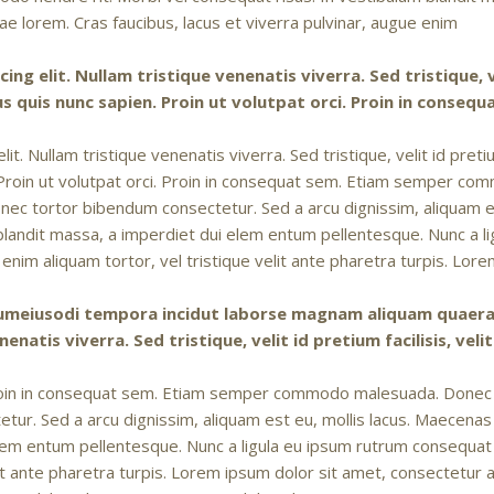
ae lorem. Cras faucibus, lacus et viverra pulvinar, augue enim
g elit. Nullam tristique venenatis viverra. Sed tristique, vel
us quis nunc sapien. Proin ut volutpat orci. Proin in consequ
. Nullam tristique venenatis viverra. Sed tristique, velit id pretium 
. Proin ut volutpat orci. Proin in consequat sem. Etiam semper co
 nec tortor bibendum consectetur. Sed a arcu dignissim, aliquam e
 blandit massa, a imperdiet dui elem entum pellentesque. Nunc a l
 enim aliquam tortor, vel tristique velit ante pharetra turpis. Lor
n numeiusodi tempora incidut laborse magnam aliquam quaer
enatis viverra. Sed tristique, velit id pretium facilisis, veli
Proin in consequat sem. Etiam semper commodo malesuada. Donec id
ur. Sed a arcu dignissim, aliquam est eu, mollis lacus. Maecenas
elem entum pellentesque. Nunc a ligula eu ipsum rutrum consequat s
it ante pharetra turpis. Lorem ipsum dolor sit amet, consectetur adi